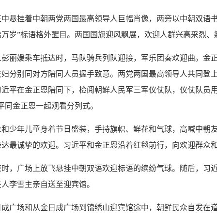
中悬挂着中朝两党两国最高领导人巨幅肖像，两旁以中朝双语书写
结万岁”标语格外醒目。两国国旗迎风飘展，欢迎人群兴高采烈、
人彭丽媛乘车抵达时，马队骑兵列队迎接，军乐团奏欢迎曲。金
夫妇分别同对方陪同人员握手致意。两党两国最高领导人共同登
习近平在金正恩陪同下，检阅朝鲜人民军三军仪仗队，仪仗队员
平同金正恩一起观看分列式。
众和少年儿童身着节日盛装，手持旗帜、鲜花和气球，高喊中朝
表达最诚挚的欢迎。习近平和金正恩沿着红毯前行，向欢迎群众
束时，广场上放飞悬挂中朝双语欢迎标语的缤纷气球。随后，习
夫人李雪主亲自送至迎宾馆。
日成广场和从金日成广场到锦绣山迎宾馆途中，朝鲜民众自发在