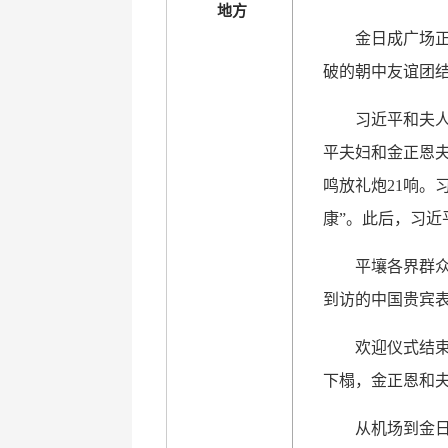
地方
金日成广场正
破的朝中友谊团
习近平和夫
平夫妇和金正恩
鸣放礼炮21响。
康”。此后，习近
平壤各界群
到访的中国贵宾
欢迎仪式结
下榻，金正恩和
从机场到金