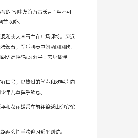
的“朝中友谊万古长青”“牢不可
翘首以盼。
正恩和夫人李雪主在广场迎接。习近
上检阅台，军乐团奏中朝两国国歌，
用朝语高呼“祝习近平同志身体健
友好口号，以热烈的掌声和欢呼声向
和少年儿童挥手致意。
近平和彭丽媛乘车前往锦绣山迎宾馆
道路两旁挥手欢迎习近平到访。