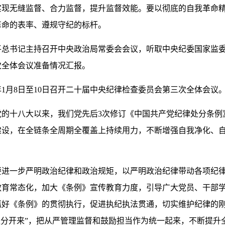
实现无缝监督、合力监督，提升监督效能。要以彻底的自我革命
革命的表率、遵规守纪的标杆。
总书记主持召开中央政治局常委会会议，听取中央纪委国家监委2
次全体会议准备情况汇报。
1月8日至10日召开二十届中央纪律检查委员会第三次全体会议
党的十八大以来，我们党先后3次修订《中国共产党纪律处分条例
建设，在全链条全周期全覆盖上持续用力，不断增强自我净化、
要进一步严明政治纪律和政治规矩，以严明政治纪律带动各项纪
教育常态化，加大《条例》宣传教育力度，引导广大党员、干部
抓好《条例》的贯彻执行，促进执纪执法贯通，切实维护纪律的刚
区分开来”，把从严管理监督和鼓励担当作为统一起来，不断提升