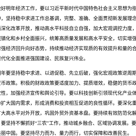
做好明年经济工作，要以习近平新时代中国特色社会主义思想为
神，坚持稳中求进工作总基调，完整、准确、全面贯彻新发展理
面深化改革开放，推动高水平科技自立自强，加大宏观调控力度
城镇化和乡村全面振兴，统筹高质量发展和高水平安全，切实增
增强经济回升向好态势，持续推动经济实现质的有效提升和量的
现代化全面推进强国建设、民族复兴伟业。
明年要坚持稳中求进、以进促稳、先立后破，强化宏观政策逆周
货币政策。积极的财政政策要适度加力、提质增效，稳健的货币
致性，加强经济宣传和舆论引导。要以科技创新引领现代化产业
力扩大国内需求，形成消费和投资相互促进的良性循环。要深化
扩大高水平对外开放，巩固外贸外资基本盘。要持续有效防范化
要坚持不懈抓好“三农”工作，推动城乡融合、区域协调发展。
美丽中国。要坚持尽力而为、量力而行，切实保障和改善民生。