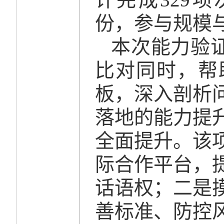
份，参与规模
本次能力验证
比对同时，帮
板，深入剖析
落地的能力提
全面提升。该
际合作平台，
话语权；二是
善标准、防控