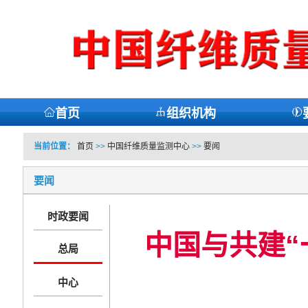
首页
组织机构
当前位置：
首页
>>
中国纤维质量监测中心
>>
要闻
要闻
时政要闻
中国与共建“
总局
中心