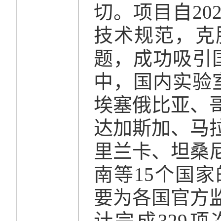
切。项目自20
技术规范，克
题，成功吸引
中，国内实验
埃塞俄比亚、
达加斯加、马
里兰卡、坦桑
南等15个国
要为各国官方
计完成329