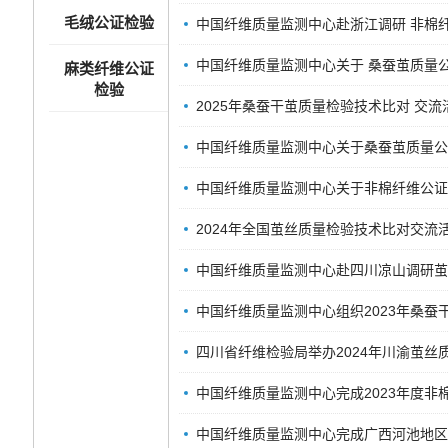
毛绒公证检验
中国纤维质量监测中心赴浙江调研 非棉
中国纤维质量监测中心关于 桑蚕茧质量
麻类纤维公证
检验
2025年桑蚕干茧质量检验技术比对 交
中国纤维质量监测中心关于桑蚕茧质量公
中国纤维质量监测中心关于非棉纤维公证
2024年全国茧丝质量检验技术比对交流
中国纤维质量监测中心赴四川凉山调研茧
中国纤维质量监测中心组织2023年桑
四川省纤维检验局举办2024年川渝茧丝
中国纤维质量监测中心完成2023年度
中国纤维质量监测中心完成广西河池地区