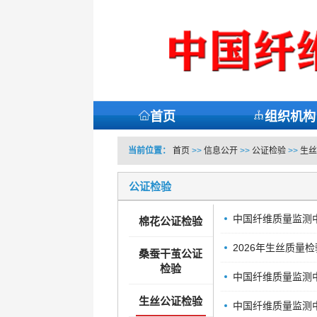
首页
组织机构
当前位置：
首页
>>
信息公开
>>
公证检验
>>
生丝
公证检验
棉花公证检验
2026年生丝质量
桑蚕干茧公证
检验
中国纤维质量监测
生丝公证检验
中国纤维质量监测